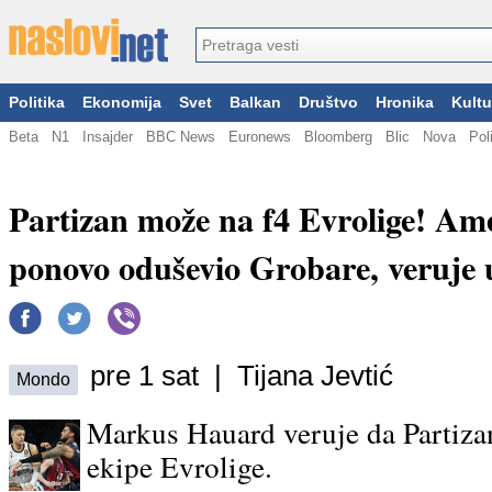
Politika
Ekonomija
Svet
Balkan
Društvo
Hronika
Kultu
Beta
N1
Insajder
BBC News
Euronews
Bloomberg
Blic
Nova
Pol
Partizan može na f4 Evrolige! Am
ponovo oduševio Grobare, veruje 
pre 1 sat | Tijana Jevtić
Mondo
Markus Hauard veruje da Partizan
ekipe Evrolige.