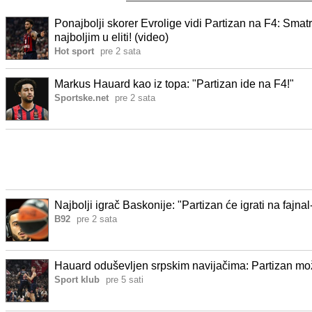
Ponajbolji skorer Evrolige vidi Partizan na F4: Smat
najboljim u eliti! (video)
Hot sport
pre 2 sata
Markus Hauard kao iz topa: "Partizan ide na F4!"
Sportske.net
pre 2 sata
Najbolji igrač Baskonije: "Partizan će igrati na fajnal
B92
pre 2 sata
Hauard oduševljen srpskim navijačima: Partizan mo
Sport klub
pre 5 sati