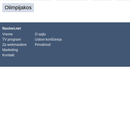
Olimpijakos
Naslovi.net
Vreme
O sajtu
TV program
Uslovi korišćenja
Za webmastere
Privatnost
Marketing
Kontakt