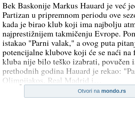
Bek Baskonije Markus Hauard je već j
Partizan u pripremnom periodu ove sezo
kada je birao klub koji ima najbolju at
najprestižnijem takmičenju Evrope. Po
istakao "Parni valak," a ovog puta pitan
potencijalne klubove koji će se naći na f
kluba nije bilo teško izabrati, povučen 
prethodnih godina Hauard je rekao: "Pa
Olimpijakos, Real Madrid i…
Otvori na
mondo.rs