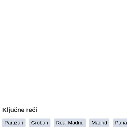
Ključne reči
Partizan
Grobari
Real Madrid
Madrid
Pana