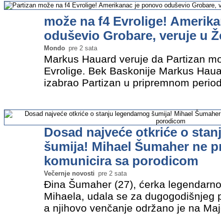
može na f4 Evrolige! Amerik
oduševio Grobare, veruje u Ž
Mondo
pre 2 sata
Markus Hauard veruje da Partizan mož
Evrolige. Bek Baskonije Markus Haua
izabrao Partizan u pripremnom period
Evrolige kada je birao klub koji ima n
najprestižnijem takmičenju…
»
Dosad najveće otkriće o stan
šumija! Mihael Šumaher ne pr
komunicira sa porodicom
Večernje novosti
pre 2 sata
Đina Šumaher (27), ćerka legendarn
Mihaela, udala se za dugogodišnjeg 
a njihovo venčanje održano je na Major
čija se vrednost procenjuje na 30.0