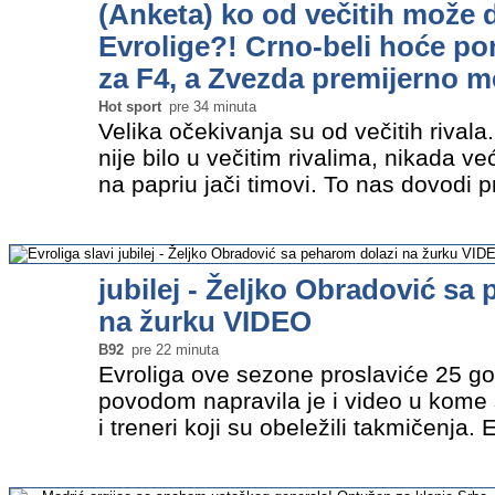
(Anketa) ko od večitih može d
Evrolige?! Crno-beli hoće po
za F4, a Zvezda premijerno
Hot sport
pre 34 minuta
Velika očekivanja su od večitih rival
nije bilo u večitim rivalima, nikada ve
na papriu jači timovi. To nas dovodi 
tima imaju imperativ borbe za deset n
Evrolige…
»
jubilej - Željko Obradović sa
na žurku VIDEO
B92
pre 22 minuta
Evroliga ove sezone proslaviće 25 go
povodom napravila je i video u kome 
i treneri koji su obeležili takmičenja. 
imamo zvanično je zvanično startoval
godine kada…
»