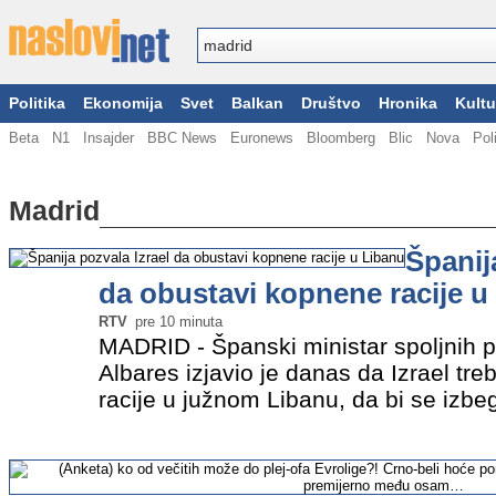
Politika
Ekonomija
Svet
Balkan
Društvo
Hronika
Kultu
Beta
N1
Insajder
BBC News
Euronews
Bloomberg
Blic
Nova
Pol
Madrid
Španij
da obustavi kopnene racije u
RTV
pre 10 minuta
MADRID - Španski ministar spoljnih
Albares izjavio je danas da Izrael tr
racije u južnom Libanu, da bi se izbegl
njegovo proširenje u regionu. "Mi ins
upad treba da…
»