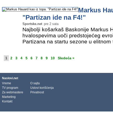
Venčanju je…
»
Markus Hau
"Partizan ide na F4!"
Sportske.net
pre 2 sata
Najbolji košarkaš Baskonije Markus H
hvalospevima uoči predstojećeg evrol
Partizana na startu sezone u elitnom 
strelac Evrolige u prethodnoj sezoni v
ekipa koje bi mogle da…
»
1
2
3
4
5
6
7
8
9
10
Sledeća »
Naslovi.net
Vreme
O sajtu
TV program
Uslovi korišćenja
Za webmastere
Privatnost
Marketing
Kontakt