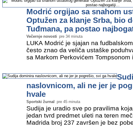
Modrić orgijao sa snahom us
Optužen za klanje Srba, bio 
Tuđmana, pa postao najbogat
Večernje novosti
pre 34 minuta
LUKA Modrić je sjajan na fudbalskom t
često znao da veliča ustaške poduhva
sa Markom Perkovićem Tompsonom ili
sve što je srpsko. Foto: Profimedia Št
karijere…
»
Sudi
naslovnicom, ali ne jer je pog
hvale
Sportski žurnal
pre 45 minuta
Sudija je uradio sve po pravilima koj
jedan tvrd predmet uleti na teren meč
Madrida broj 237 završen je bez pobed
utisak ostavio je 30-godišnji sudija 