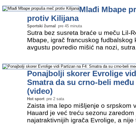
Mateo Buskec Ferer…
»
Mlađi Mbape p
protiv Kilijana
Sportski žurnal
pre 45 minuta
Sutra bez susreta braće u meču Lil-R
Mbape, igrač francuskog fudbalskog kl
avgustu povredio mišić na nozi, sutr
meč protiv Real Madrida u kojem je nje
Mbape, preneo je…
»
Ponajbolji skorer Evrolige vid
Smatra da su crno-beli među n
(video)
Hot sport
pre 2 sata
Zaista ima lepo mišljenje o srpskom 
Hauard je već treću sezonu zaredom
najatraktivnijih igrača Evrolige, a nije
uživa u atmosferi beogradskih kluba. 
sezone smatra da Partizan ima…
»