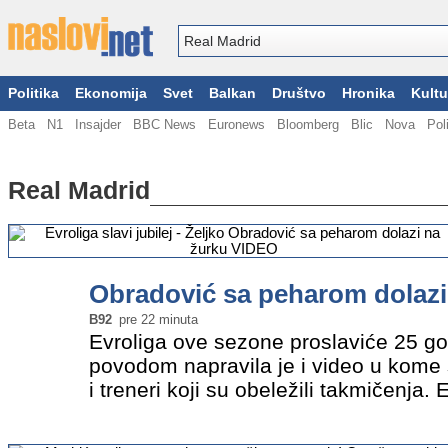
Politika
Ekonomija
Svet
Balkan
Društvo
Hronika
Kultu
Beta
N1
Insajder
BBC News
Euronews
Bloomberg
Blic
Nova
Pol
Real Madrid
Obradović sa peharom dolazi
B92
pre 22 minuta
Evroliga ove sezone proslaviće 25 go
povodom napravila je i video u kome 
i treneri koji su obeležili takmičenja. 
imamo zvanično je zvanično startoval
godine kada…
»