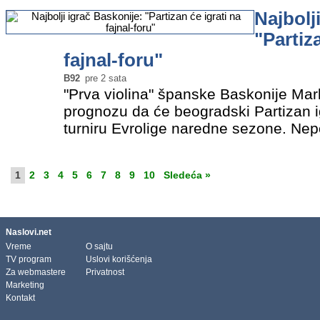
bi trebalo da je…
»
Najbolj
"Partiz
fajnal-foru"
B92
pre 2 sata
"Prva violina" španske Baskonije Mar
prognozu da će beogradski Partizan 
turniru Evrolige naredne sezone. Nep
Evrolige i meča prvog kola baš izmeđ
Partizana, Hauard je uvrstio…
»
1
2
3
4
5
6
7
8
9
10
Sledeća »
Naslovi.net
Vreme
O sajtu
TV program
Uslovi korišćenja
Za webmastere
Privatnost
Marketing
Kontakt