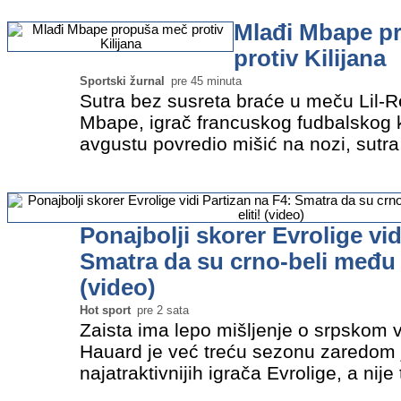
Mateo Buskec Ferer…
»
Mlađi Mbape p
protiv Kilijana
Sportski žurnal
pre 45 minuta
Sutra bez susreta braće u meču Lil-R
Mbape, igrač francuskog fudbalskog kl
avgustu povredio mišić na nozi, sutr
meč protiv Real Madrida u kojem je nje
Mbape, preneo je…
»
Ponajbolji skorer Evrolige vid
Smatra da su crno-beli među n
(video)
Hot sport
pre 2 sata
Zaista ima lepo mišljenje o srpskom 
Hauard je već treću sezonu zaredom
najatraktivnijih igrača Evrolige, a nije
uživa u atmosferi beogradskih kluba. 