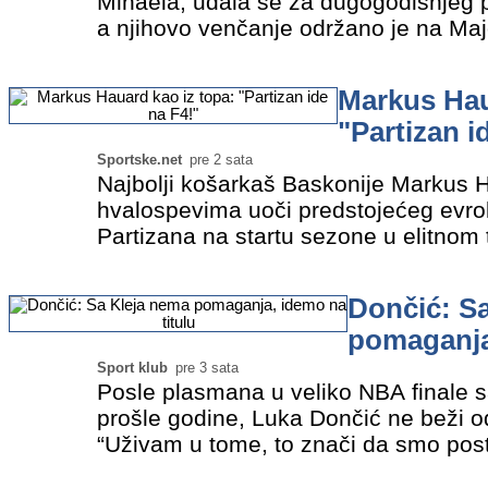
Mihaela, udala se za dugogodišnjeg 
a njihovo venčanje održano je na Major
čija se vrednost procenjuje na 30.0
Venčanju je…
»
Markus Hau
"Partizan i
Sportske.net
pre 2 sata
Najbolji košarkaš Baskonije Markus H
hvalospevima uoči predstojećeg evrol
Partizana na startu sezone u elitnom 
strelac Evrolige u prethodnoj sezoni v
ekipa koje bi mogle da…
»
Dončić: S
pomaganja,
Sport klub
pre 3 sata
Posle plasmana u veliko NBA finale 
prošle godine, Luka Dončić ne beži o
“Uživam u tome, to znači da smo posti
Navikao sam na visoka očekivanja jo