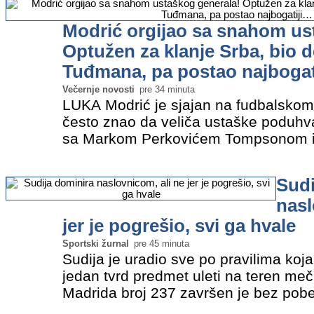
Modrić orgijao sa snahom us
Optužen za klanje Srba, bio 
Tuđmana, pa postao najbogat
Večernje novosti
pre 34 minuta
LUKA Modrić je sjajan na fudbalskom t
često znao da veliča ustaške poduhva
sa Markom Perkovićem Tompsonom ili
sve što je srpsko. Foto: Profimedia Št
karijere…
»
Sudi
nasl
jer je pogrešio, svi ga hvale
Sportski žurnal
pre 45 minuta
Sudija je uradio sve po pravilima koj
jedan tvrd predmet uleti na teren meč
Madrida broj 237 završen je bez pobed
utisak ostavio je 30-godišnji sudija 