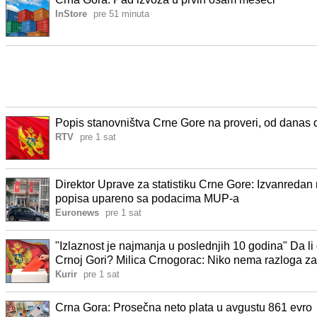
InStore
pre 51 minuta
Popis stanovništva Crne Gore na proveri, od danas d
RTV
pre 1 sat
Direktor Uprave za statistiku Crne Gore: Izvanredan 
popisa upareno sa podacima MUP-a
Euronews
pre 1 sat
"Izlaznost je najmanja u poslednjih 10 godina" Da li ć
Crnoj Gori? Milica Crnogorac: Niko nema razloga za s
Kurir
pre 1 sat
Crna Gora: Prosečna neto plata u avgustu 861 evro