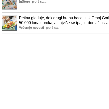
InStore
pre 3 sata
Petina gladuje, dok drugi hranu bacaju: U Crnoj Gor
50.000 tona obroka, a najviše rasipaju - domaćinstv
Večernje novosti
pre 5 sati