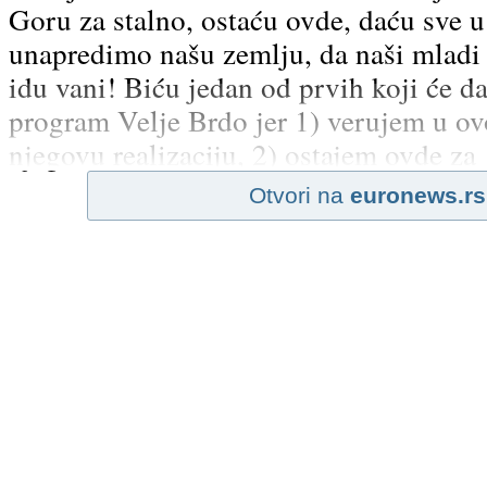
Goru za stalno, ostaću ovde, daću sve u
unapredimo našu zemlju, da naši mladi 
idu vani! Biću jedan od prvih koji će da
program Velje Brdo jer 1) verujem u ovo
njegovu realizaciju, 2) ostajem ovde za
Otvori na
euronews.rs