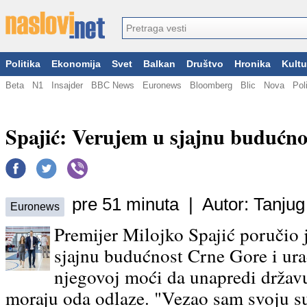
Politika
Ekonomija
Svet
Balkan
Društvo
Hronika
Kultu
Beta
N1
Insajder
BBC News
Euronews
Bloomberg
Blic
Nova
Pol
Spajić: Verujem u sjajnu budućn
pre 51 minuta | Autor: Tanjug
Euronews
Premijer Milojko Spajić poručio 
sjajnu budućnost Crne Gore i urad
njegovoj moći da unapredi državu
moraju oda odlaze. "Vezao sam svoju s