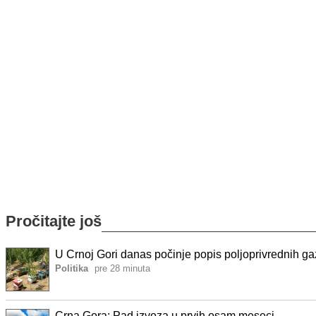
Pročitajte još
U Crnoj Gori danas počinje popis poljoprivrednih ga
Politika
pre 28 minuta
Crna Gora: Pad izvoza u prvih osam meseci