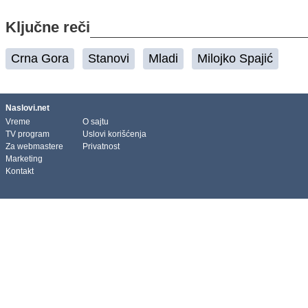
Ključne reči
Crna Gora
Stanovi
Mladi
Milojko Spajić
Naslovi.net
Vreme
O sajtu
TV program
Uslovi korišćenja
Za webmastere
Privatnost
Marketing
Kontakt