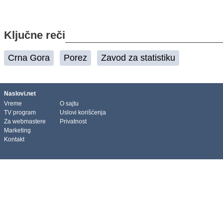
Ključne reči
Crna Gora
Porez
Zavod za statistiku
Naslovi.net
Vreme
O sajtu
TV program
Uslovi korišćenja
Za webmastere
Privatnost
Marketing
Kontakt