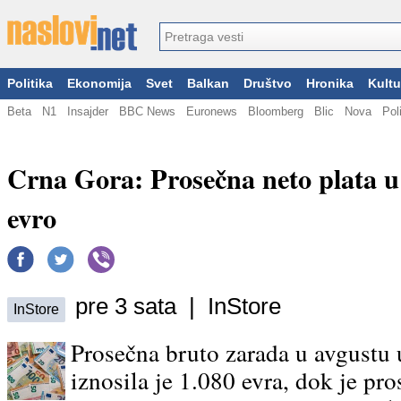
Politika
Ekonomija
Svet
Balkan
Društvo
Hronika
Kultu
Beta
N1
Insajder
BBC News
Euronews
Bloomberg
Blic
Nova
Pol
Crna Gora: Prosečna neto plata u
evro
pre 3 sata | InStore
InStore
Prosečna bruto zarada u avgustu
iznosila je 1.080 evra, dok je pr