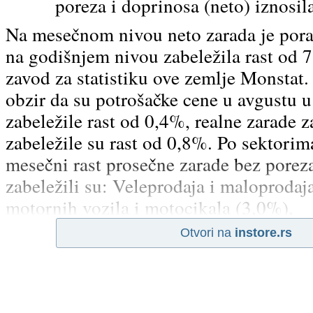
poreza i doprinosa (neto) iznosil
Na mesečnom nivou neto zarada je pora
na godišnjem nivou zabeležila rast od 7
zavod za statistiku ove zemlje Monstat
obzir da su potrošačke cene u avgustu u
zabeležile rast od 0,4%, realne zarade za
zabeležile su rast od 0,8%. Po sektorima
mesečni rast prosečne zarade bez porez
zabeležili su: Veleprodaja i maloprodaj
motornih vozila i motocikala (3,0%),
Otvori na
instore.rs