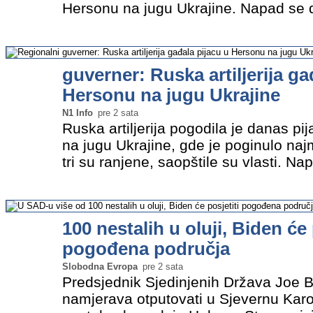
Hersonu na jugu Ukrajine. Napad se d
kupovali hranu na pijaci u centru grad
guverner Oleksandr Prokudin…
»
guverner: Ruska artiljerija ga
Hersonu na jugu Ukrajine
N1 Info
pre 2 sata
Ruska artiljerija pogodila je danas p
na jugu Ukrajine, gde je poginulo n
tri su ranjene, saopštile su vlasti. 
kad je više ljudi bilo na pijaci u centr
regionalni…
»
100 nestalih u oluji, Biden će 
pogođena područja
Slobodna Evropa
pre 2 sata
Predsjednik Sjedinjenih Država Joe B
namjerava otputovati u Sjevernu Karol