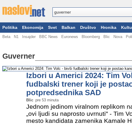
Politika
Ekonomija
Svet
Balkan
Društvo
Hronika
Kultu
Beta
N1
Insajder
BBC News
Euronews
Bloomberg
Blic
Nova
Pol
Guverner
Izbori u Americi 2024: Tim Vol
fudbalski trener koji je posta
potpredsednika SAD
Blic
pre 53 minuta
Jednom jedinom viralnom replikom na k
„ovi ljudi su naprosto uvrnuti" - Tim Vo
mesto kandidata zamenika Kamale Ha
američkim predsedničkim izborima u