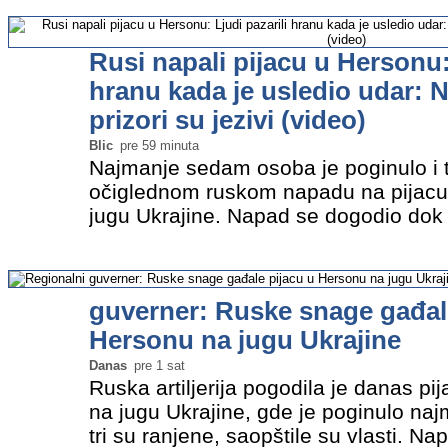
godišnjak sa…
»
Rusi napali pijacu u Hersonu: 
hranu kada je usledio udar: N
prizori su jezivi (video)
Blic
pre 59 minuta
Najmanje sedam osoba je poginulo i t
očiglednom ruskom napadu na pijacu
jugu Ukrajine. Napad se dogodio dok 
na na pijaci u centru grada, rekao je 
Oleksandr Prokudin…
»
guverner: Ruske snage gađal
Hersonu na jugu Ukrajine
Danas
pre 1 sat
Ruska artiljerija pogodila je danas p
na jugu Ukrajine, gde je poginulo n
tri su ranjene, saopštile su vlasti. 