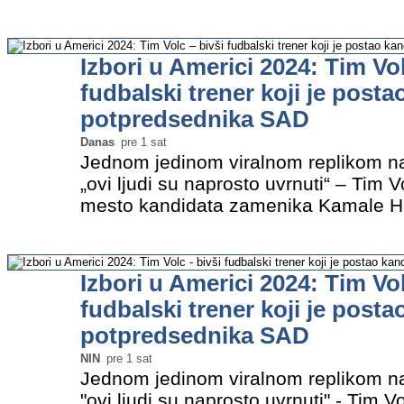
kad je više ljudi bilo na pijaci u centr
regionalni…
»
Izbori u Americi 2024: Tim Vol
fudbalski trener koji je posta
potpredsednika SAD
Danas
pre 1 sat
Jednom jedinom viralnom replikom na 
„ovi ljudi su naprosto uvrnuti“ – Tim V
mesto kandidata zamenika Kamale Ha
američkim predsedničkim izborima u
godišnjak…
»
Izbori u Americi 2024: Tim Vol
fudbalski trener koji je posta
potpredsednika SAD
NIN
pre 1 sat
Jednom jedinom viralnom replikom na k
"ovi ljudi su naprosto uvrnuti" - Tim Vo