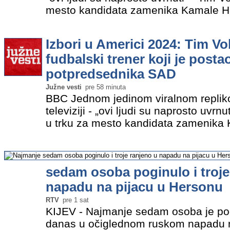
mesto kandidata zamenika Kamale Ha
američkim predsedničkim izborima u
godišnjak sa sobom…
»
Izbori u Americi 2024: Tim Vol
fudbalski trener koji je posta
potpredsednika SAD
Južne vesti
pre 58 minuta
BBC Jednom jedinom viralnom replik
televiziji - „ovi ljudi su naprosto uvrnu
u trku za mesto kandidata zamenika
pobedi na američkim predsedničkim 
Ovaj 60-godišnjak sa…
»
sedam osoba poginulo i troje
napadu na pijacu u Hersonu
RTV
pre 1 sat
KIJEV - Najmanje sedam osoba je pogi
danas u očiglednom ruskom napadu n