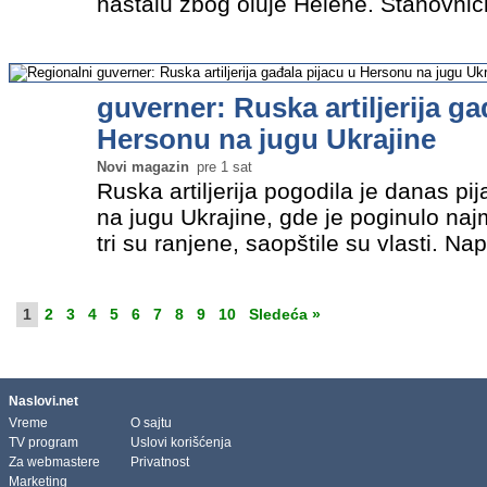
nastalu zbog oluje Helene. Stanovnic
Sjeverne Karoline su se u ponedjeljak
"postapokaliptičnim" krajolikom…
»
guverner: Ruska artiljerija ga
Hersonu na jugu Ukrajine
Novi magazin
pre 1 sat
Ruska artiljerija pogodila je danas p
na jugu Ukrajine, gde je poginulo n
tri su ranjene, saopštile su vlasti. 
kad je više ljudi bilo na pijaci u centr
regionalni…
»
1
2
3
4
5
6
7
8
9
10
Sledeća »
Naslovi.net
Vreme
O sajtu
TV program
Uslovi korišćenja
Za webmastere
Privatnost
Marketing