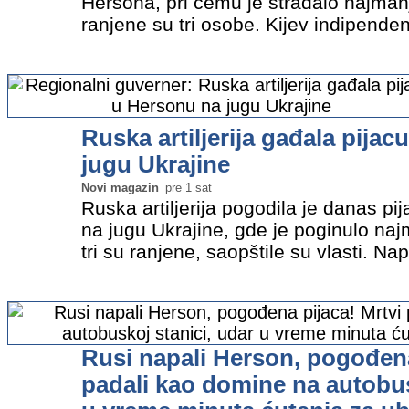
Hersona, pri čemu je stradalo najmanj
ranjene su tri osobe. Kijev indipenden
objavilo Javno tužilaštvo u tom gradu
navele da su iz…
»
Ruska artiljerija gađala pija
jugu Ukrajine
Novi magazin
pre 1 sat
Ruska artiljerija pogodila je danas p
na jugu Ukrajine, gde je poginulo n
tri su ranjene, saopštile su vlasti. 
kad je više ljudi bilo na pijaci u centr
regionalni…
»
Rusi napali Herson, pogođena
padali kao domine na autobus