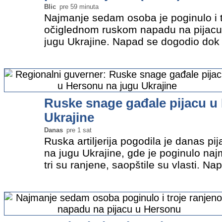
Blic
pre 59 minuta
Najmanje sedam osoba je poginulo i t
očiglednom ruskom napadu na pijacu
jugu Ukrajine. Napad se dogodio dok 
na na pijaci u centru grada, rekao je 
Oleksandr Prokudin…
»
Ruske snage gađale pijacu u
Ukrajine
Danas
pre 1 sat
Ruska artiljerija pogodila je danas p
na jugu Ukrajine, gde je poginulo n
tri su ranjene, saopštile su vlasti. 
kad je više ljudi bilo na pijaci u centr
regionalni…
»