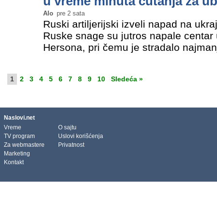
u vreme minuta ćutanja za u
Alo
pre 2 sata
Ruski artiljerijski izveli napad na ukr
Ruske snage su jutros napale centar 
Hersona, pri čemu je stradalo najmanj
ranjene su tri osobe. Kijev indipenden
objavilo Javno tužilaštvo…
»
1
2
3
4
5
6
7
8
9
10
Sledeća »
Naslovi.net
Vreme
O sajtu
TV program
Uslovi korišćenja
Za webmastere
Privatnost
Marketing
Kontakt