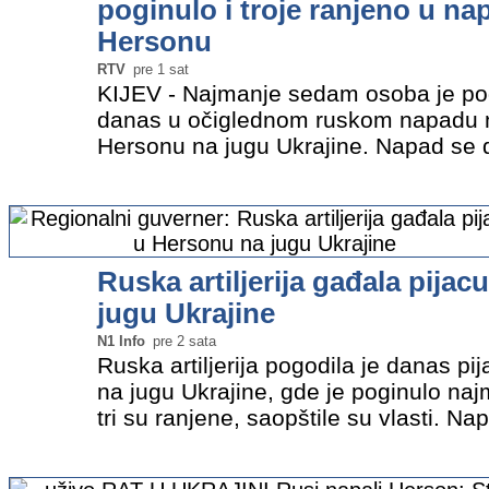
poginulo i troje ranjeno u na
Hersonu
RTV
pre 1 sat
KIJEV - Najmanje sedam osoba je pogi
danas u očiglednom ruskom napadu n
Hersonu na jugu Ukrajine. Napad se d
kupovali hranu na pijaci u centru grad
guverner Oleksandr Prokudin…
»
Ruska artiljerija gađala pija
jugu Ukrajine
N1 Info
pre 2 sata
Ruska artiljerija pogodila je danas p
na jugu Ukrajine, gde je poginulo n
tri su ranjene, saopštile su vlasti. 
kad je više ljudi bilo na pijaci u centr
regionalni…
»