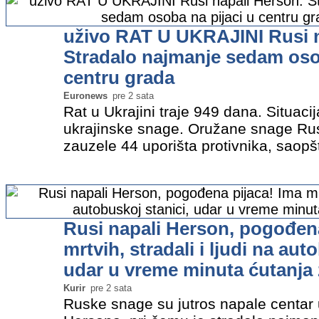
uživo RAT U UKRAJINI Rusi n
Stradalo najmanje sedam osob
centru grada
Euronews
pre 2 sata
Rat u Ukrajini traje 949 dana. Situacij
ukrajinske snage. Oružane snage Rus
zauzele 44 uporišta protivnika, saopš
grupe "Zapad" Ivan Bigma. Ruski nap
letelicama na Kijev trajao…
»
Rusi napali Herson, pogođena
mrtvih, stradali i ljudi na aut
udar u vreme minuta ćutanja
Kurir
pre 2 sata
Ruske snage su jutros napale centar 