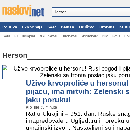
Politika
Ekonomija
Svet
Balkan
Društvo
Hronika
Kultu
Beta
N1
Insajder
BBC News
Euronews
Bloomberg
Blic
Nova
Pol
Herson
Uživo krvoproliće u hersonu!
pijacu, ima mrtvih: Zelenski 
jaku poruku!
Alo
pre 35 minuta
Rat u Ukrajini – 951. dan. Ruske sn
i napredovale u Ugljedaru i Torecku
ukrajinski izvori. Nastavljeni su i na