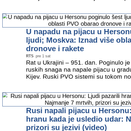
ukrajinske gradove, a predsednik Vol
da je situacija na frontu…
»
U napadu na pijacu u Herson
ljudi; Moskva: Iznad više ob
dronove i rakete
RTS
pre 1 sat
Rat u Ukrajini – 951. dan. Poginulo 
ruskih snaga na napale pijacu u gra
Kijev. Ruski PVO sistemi su tokom noć
rakete iznad ruskih oblasti i osvojeni
navodi Moskva…
»
Rusi napali pijacu u Hersonu: 
hranu kada je usledio udar: N
prizori su jezivi (video)