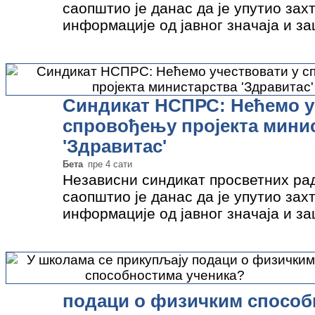
саопштио је данас да је упутио зах
информације од јавног значаја и з
личности да преиспита законитост п
који…
»
Синдикат НСПРС: Нећемо у
спровођењу пројекта мини
'Здравитас'
Бета
пре 4 сати
Независни синдикат просветних ра
саопштио је данас да је упутио зах
информације од јавног значаја и з
личности да преиспита законитост п
који спроводи…
»
подаци о физичким способ