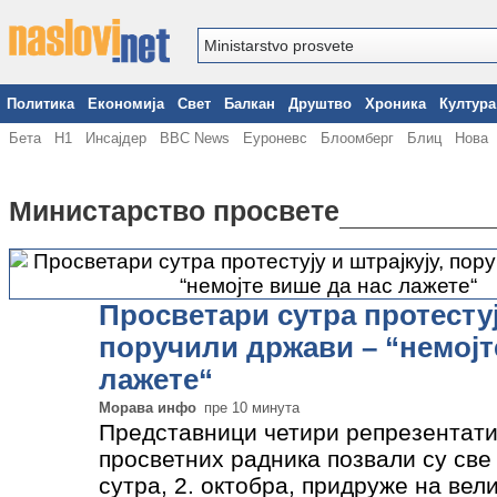
Политика
Економија
Свет
Балкан
Друштво
Хроника
Култура
Бета
Н1
Инсајдер
BBC News
Еуроневс
Блоомберг
Блиц
Нова
Министарство просвете
Просветари сутра протестују
поручили држави – “немојт
лажете“
Морава инфо
пре 10 минута
Представници четири репрезентати
просветних радника позвали су све
сутра, 2. октобра, придруже на вел