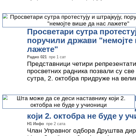
Београду. Пре 345 дана сва четири
синдиката су потписала са…
»
Просветари сутра протестују
поручили држави "немојте 
лажете"
Радио 021
пре 1 сат
Представници четири репрезентати
просветних радника позвали су све
сутра, 2. октобра придруже на вели
Београду. Пре 345 дана сва четири
синдиката су потписала са…
»
који 2. октобра не буде у у
Н1 Инфо
пре 2 сата
Члан Управног одбора Друштва ди