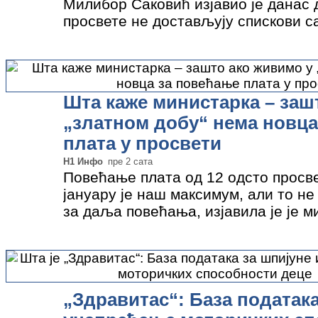
Милибор Саковић изјавио је данас 
просвете не достављују спискови 
у школама који протестују, већ да 
бројчаном…
»
Шта каже министарка – заш
„златном добу“ нема новца
плата у просвети
Н1 Инфо
пре 2 сата
Повећање плата од 12 одсто просв
јануару је наш максимум, али то не 
за даља повећања, изјавила је је 
Славица Ђукић Дејановић, оценив
тренутно нема…
»
„Здравитас“: База података