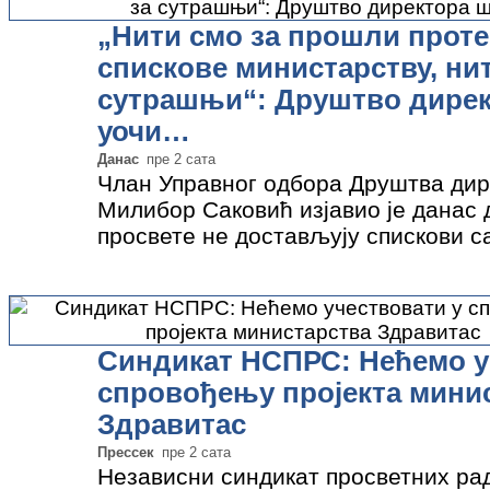
„Нити смо за прошли проте
спискове министарству, ни
сутрашњи“: Друштво дирек
уочи…
Данас
пре 2 сата
Члан Управног одбора Друштва ди
Милибор Саковић изјавио је данас 
просвете не достављују спискови 
у школама који протестују, већ да 
бројчаном…
»
Синдикат НСПРС: Нећемо у
спровођењу пројекта мини
Здравитас
Прессек
пре 2 сата
Независни синдикат просветних ра