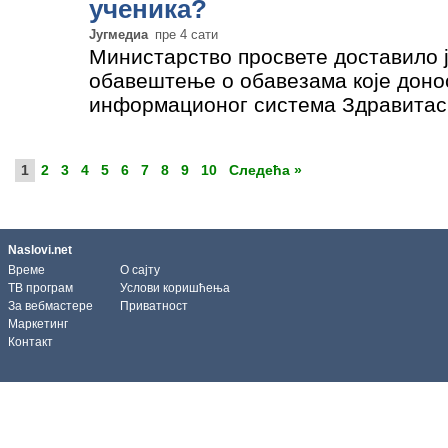
ученика?
Југмедиа
пре 4 сати
Министарство просвете доставило 
обавештење о обавезама које доно
информационог система Здравитас.
како су навели, праћење моторички
од трећег разреда…
»
1
2
3
4
5
6
7
8
9
10
Следећа »
Naslovi.net
Време
О сајту
ТВ програм
Услови коришћења
За вебмастере
Приватност
Маркетинг
Контакт