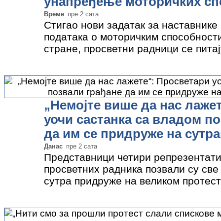
унапређење моторичких сп
Време
пре 2 сата
Стигао нови задатак за наставнике
података о моторичким способности
стране, просветни радници се питај
постигну у једном радном дану, и ка
нове пројекте, а нема за…
»
„Немојте више да нас лаже
уочи састанка са владом п
да им се придруже на сут
Данас
пре 2 сата
Представници четири репрезентати
просветних радника позвали су све
сутра придруже на великом протест
дана сва четири репрезетативна си
са владом…
»