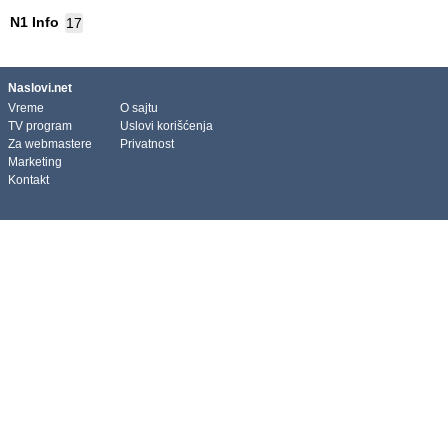
N1 Info
17
Naslovi.net
Vreme
O sajtu
TV program
Uslovi korišćenja
Za webmastere
Privatnost
Marketing
Kontakt