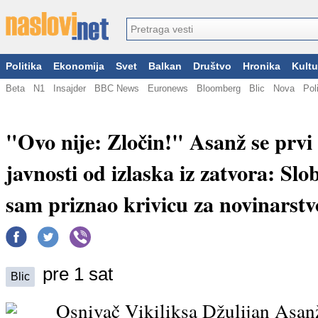
Politika
Ekonomija
Svet
Balkan
Društvo
Hronika
Kultu
Beta
N1
Insajder
BBC News
Euronews
Bloomberg
Blic
Nova
Pol
"Ovo nije: Zločin!" Asanž se prvi
javnosti od izlaska iz zatvora: Sl
sam priznao krivicu za novinarstv
pre 1 sat
Blic
Osnivač Vikiliksa Džulijan Asanž