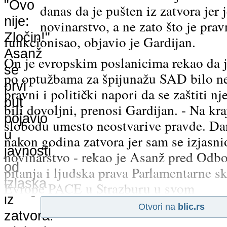
danas da je pušten iz zatvora jer 
novinarstvo, a ne zato što je prav
funkcionisao, objavio je Gardijan.
On je evropskim poslanicima rekao da j
po optužbama za špijunažu SAD bilo n
pravni i politički napori da se zaštiti n
bili dovoljni, prenosi Gardijan. - Na kr
slobodu umesto neostvarive pravde. D
nakon godina zatvora jer sam se izjasni
novinarstvo - rekao je Asanž pred Odb
pitanja i ljudska prava Parlamentarne s
Evrope PACE u Strazburu u svom
Otvori na
blic.rs