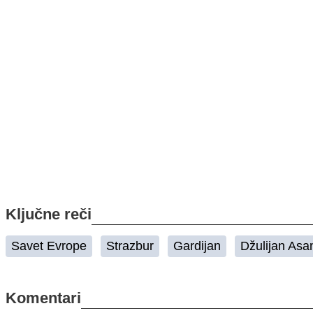
Ključne reči
Savet Evrope
Strazbur
Gardijan
Džulijan Asa
Komentari