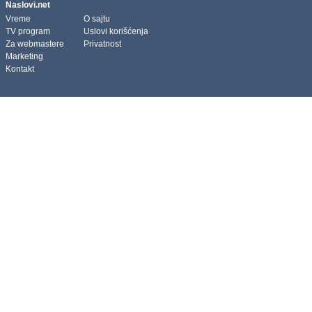
Naslovi.net
Vreme
O sajtu
TV program
Uslovi korišćenja
Za webmastere
Privatnost
Marketing
Kontakt