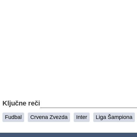
Ključne reči
Fudbal
Crvena Zvezda
Inter
Liga Šampiona