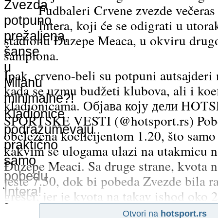
Fudbaleri Crvene zvezde večeras 
Intera, koji će se odigrati u utor
stadionu Đuzepe Meaca, u okviru drug
šampiona.
Ipak, crveno-beli su potpuni autsajderi
kada se uzmu budžeti klubova, ali i koef
kladionicama. Објава коју дели HOT
SPORTSKE VESTI (@hotsport.rs) Pobed
obeležena koeficijentom 1.20, što samo
kakvim se ulogama ulazi na utakmicu 
Đuzepe Meaci. Sa druge strane, kvota 
jeste 7.50, dok bi pobeda Zvezde bila ra
grešci, jer je kvota na takav ishod oko 2
Otvori na
hotsport.rs