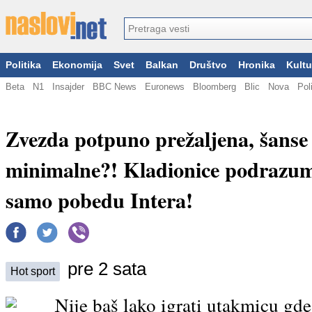
Politika
Ekonomija
Svet
Balkan
Društvo
Hronika
Kultu
Beta
N1
Insajder
BBC News
Euronews
Bloomberg
Blic
Nova
Pol
Zvezda potpuno prežaljena, šanse
minimalne?! Kladionice podrazum
samo pobedu Intera!
pre 2 sata
Hot sport
Nije baš lako igrati utakmicu gde