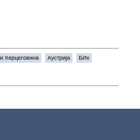
 и Херцеговина
Аустрија
БИх