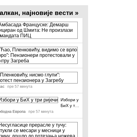
алкан, најновије вести »
Амбасада
Француске:
Демарш
РТВ
пре 39 минута
инициран
од
“Ћао,
Шмита:
Пленковићу,
Не
видимо
Н1 Инфо
произлази
пре 51 минута
се
из
врло
„Пленковићу,
мандата
скоро”:
нисмо
ПИЦ
Пензионери
глупи“:
нас
пре 57 минута
протестовали
Протест
у
пензионера
Избори у
центру
у
БиХ у три
Загреба
Загребу
ријечи
бодна Европа
пре 57 минута
Несугласице
прерасле
у
Блиц