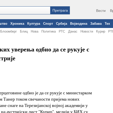
Вести
В
штво
Хроника
Култура
Спорт
Србија
Војводина
Забава
Тех
Блоомберг
Блиц
Нова
Политика
РТС
Данас
Новости
Курир
РТ
их уверења одбио да се рукује с
стрије
ерцеговине одбио је да се рукује с министарком
м Танер током свечаности пријема нових
не снаге на Терезијанској војној академији у
на аустријски лист "Курир", медији у БИХ су