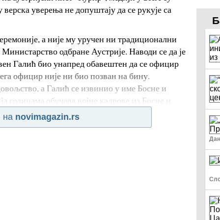
 верска уверења не допуштају да се рукује са
Б
еремоније, а није му уручен ни традиционални
 Министарство одбране Аустрије. Наводи се да је
ен Галић био унапред обавештен да се официр
чега официр није ни био позван на бину.
овољство, а Галић се извинио у име Босне и
ја годинама обучава војне кадрове из Босне и
 на
novimagazin.rs
Да
Сло