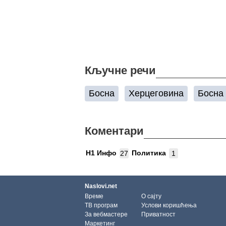
Кључне речи
Босна
Херцеговина
Босна
Коментари
Н1 Инфо
Политика
27
1
Naslovi.net
Време
О сајту
ТВ програм
Услови коришћења
За вебмастере
Приватност
Маркетинг