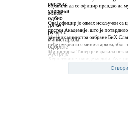
објавили да се официр правдао да му
женом.
Овај официр је одмах искључен са ц
прстен Академије, што је потврдило
заменик министра одбране БиХ Слав
неће руковати с министарком, због 
Министарка Танер је изразила незад
Херцеговине, наводе медији. Аустри
Отвори