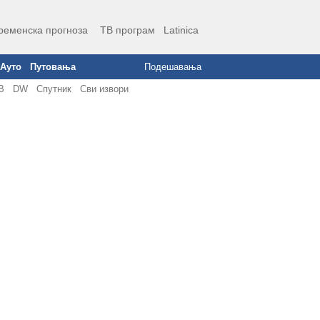
ременска прогноза
ТВ програм
Latinica
Ауто
Путовања
Подешавања
В
DW
Спутник
Сви извори