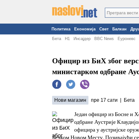
Политика
Економија
Свет
Балкан
Дру
Бета
Н1
Инсајдер
BBC News
Еуроневс
Официр из БиХ због верск
министарком одбране Ау
Нови магазин
пре 17 сати | Бета
Један официр из Босне и Х
одбране Аустрије Клаудијо
официра у аустријске оружа
Бечком Новом Месту. Позивајући се 