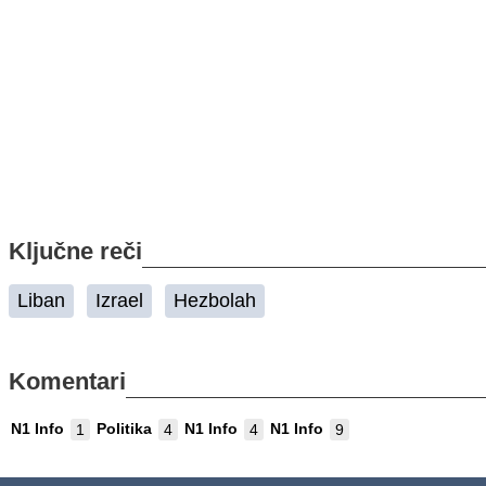
Ključne reči
Liban
Izrael
Hezbolah
Komentari
N1 Info
Politika
N1 Info
N1 Info
1
4
4
9