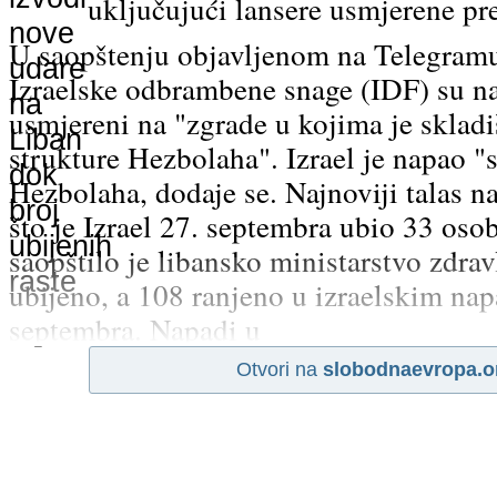
uključujući lansere usmjerene pr
U saopštenju objavljenom na Telegramu
Izraelske odbrambene snage (IDF) su na
usmjereni na "zgrade u kojima je skladi
strukture Hezbolaha". Izrael je napao "
Hezbolaha, dodaje se. Najnoviji talas n
što je Izrael 27. septembra ubio 33 osob
saopštilo je libansko ministarstvo zdravl
ubijeno, a 108 ranjeno u izraelskim na
septembra. Napadi u
Otvori na
slobodnaevropa.o