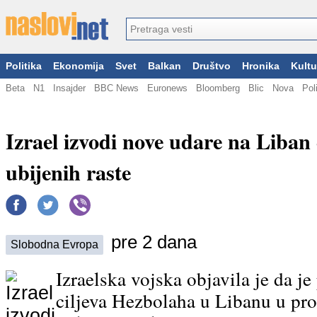
Politika
Ekonomija
Svet
Balkan
Društvo
Hronika
Kultu
Beta
N1
Insajder
BBC News
Euronews
Bloomberg
Blic
Nova
Pol
Izrael izvodi nove udare na Liban
ubijenih raste
pre 2 dana
Slobodna Evropa
Izraelska vojska objavila je da je
ciljeva Hezbolaha u Libanu u prot