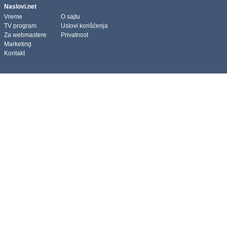
Naslovi.net
Vreme
O sajtu
TV program
Uslovi korišćenja
Za webmastere
Privatnost
Marketing
Kontakt