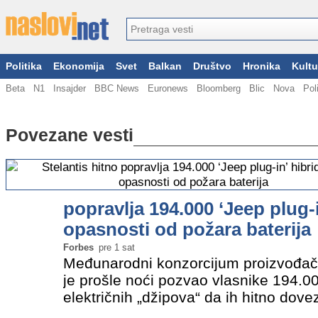
Politika
Ekonomija
Svet
Balkan
Društvo
Hronika
Kultu
Beta
N1
Insajder
BBC News
Euronews
Bloomberg
Blic
Nova
Pol
Povezane vesti
popravlja 194.000 ‘Jeep plug-
opasnosti od požara baterija
Forbes
pre 1 sat
Međunarodni konzorcijum proizvođača
je prošle noći pozvao vlasnike 194.000
električnih „džipova“ da ih hitno dove
se 13 spontano zapalilo. Vlasnici su