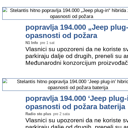
koriste…
»
popravlja 194.000 „Jeep plug
opasnosti od požara
N1 Info
pre 1 sat
Vlasnici su upozoreni da ne koriste sv
parkiraju dalje od drugih, preneli su a
Međunarodni konzorcijum proizvođača
je pozvao vlasnike 194.000 „plug-in“ h
„Džipova“ da…
»
popravlja 194.000 ‘Jeep plug-
opasnosti od požara baterija
Radio sto plus
pre 2 sata
Vlasnici su upozoreni da ne koriste sv
parkiraju dalje od drugih, preneli su a