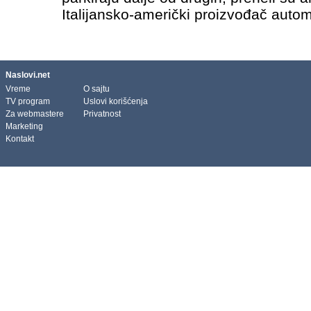
Italijansko-američki proizvođač auto
modele “Jeep Wrangler” od 2020. do 20
“Jeep Grand…
»
Naslovi.net
Vreme
O sajtu
TV program
Uslovi korišćenja
Za webmastere
Privatnost
Marketing
Kontakt